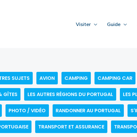
Visiter
Guide
TRES SUJETS
AVION
CAMPING
CAMPING CAR
& GÎTES
LES AUTRES RÉGIONS DU PORTUGAL
LES P
PHOTO / VIDÉO
RANDONNER AU PORTUGAL
S'
PORTUGAISE
TRANSPORT ET ASSURANCE
TRANSPO