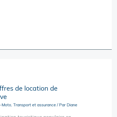
ffres de location de
rve
o-Moto
,
Transport et assurance
/ Par
Diane
ination touristique populaire en