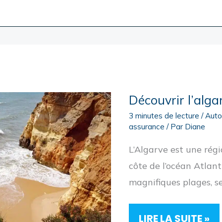
PRATIQUE
Découvrir l’alg
3 minutes de lecture
/
Aut
assurance
/ Par
Diane
L’Algarve est une régi
côte de l’océan Atlant
magnifiques plages, se
DÉCOUVRIR
LIRE LA SUITE »