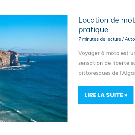
TRACER
UN
ITINÉRAIRE
Location de mot
FLUIDE
pratique
7 minutes de lecture
/
Aut
Voyager à moto est u
sensation de liberté s
pittoresques de l’Alg
LOCATION
LIRE LA SUITE »
DE
MOTO
EN
ALGARVE
:
GUIDE