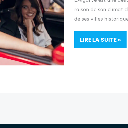
raison de son climat c
de ses villes historiqu
LES
LIRE LA SUITE »
MEILLEURES
OFFRES
DE
LOCATION
DE
VOITURE
EN
ALGARVE