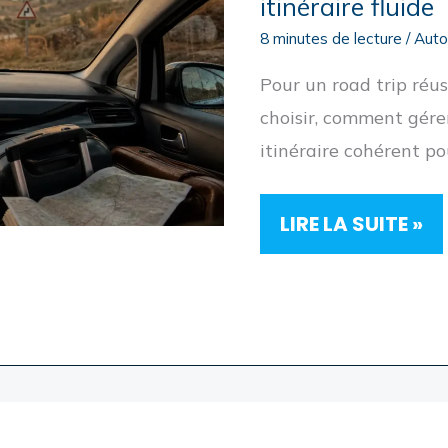
itinéraire fluide
8 minutes de lecture
/
Aut
Pour un road trip réus
choisir, comment gérer
itinéraire cohérent pou
PORTUGAL
LIRE LA SUITE »
EN
VOITURE
:
CHOISIR
LE
BON
VÉHICULE,
GÉRER
LES
PÉAGES
ET