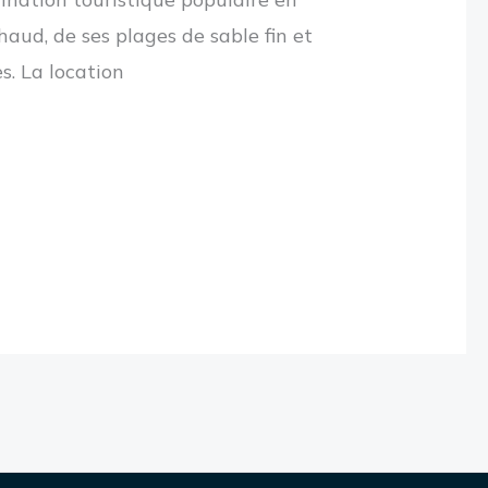
haud, de ses plages de sable fin et
es. La location