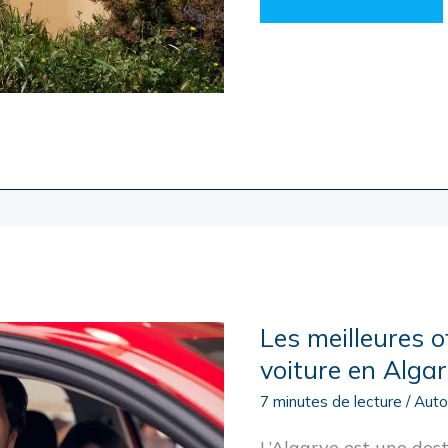
L’ALGARVE
EN
VAN
AMÉNAGÉ
Les meilleures o
voiture en Alga
7 minutes de lecture
/
Aut
L’Algarve est une dest