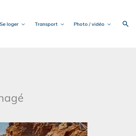
Rec
Se loger
Transport
Photo / vidéo
énagé