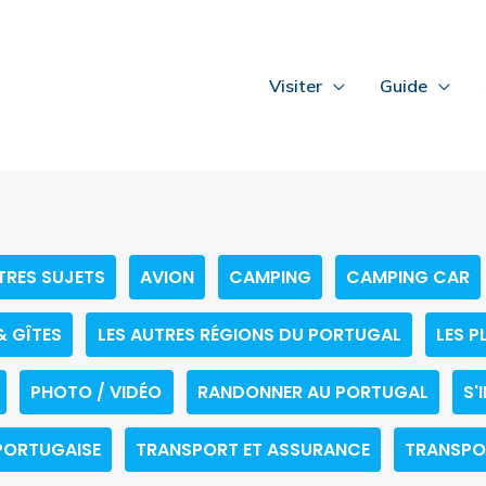
Visiter
Guide
TRES SUJETS
AVION
CAMPING
CAMPING CAR
& GÎTES
LES AUTRES RÉGIONS DU PORTUGAL
LES P
PHOTO / VIDÉO
RANDONNER AU PORTUGAL
S'
PORTUGAISE
TRANSPORT ET ASSURANCE
TRANSPO