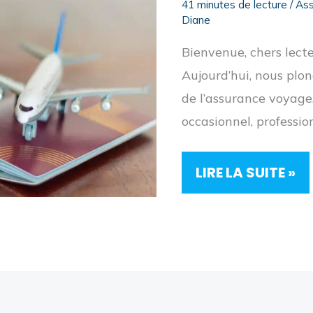
41 minutes de lecture
/
Ass
Diane
Bienvenue, chers lect
Aujourd’hui, nous plo
de l’assurance voyage.
occasionnel, professio
LA
LIRE LA SUITE »
MEILLEURE
ASSURANCE
VOYAGE
:
COUP
DE
COEUR
2026