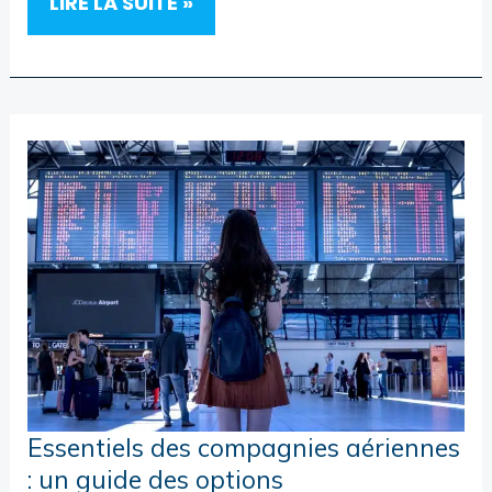
LA
LIRE LA SUITE »
LOCATION
DE
VAN
AMÉNAGÉ
ENTRE
PARTICULIERS
Essentiels des compagnies aériennes
: un guide des options