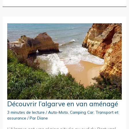
:
LE
MEILLEUR
MOYEN
DE
DÉCOUVRIR
LA
RÉGION
Découvrir l’algarve en van aménagé
3 minutes de lecture
/
Auto-Moto
,
Camping Car
,
Transport et
assurance
/ Par
Diane