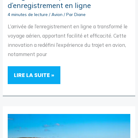
d’enregistrement en ligne
4 minutes de lecture
/
Avion
/ Par
Diane
L’arrivée de l’enregistrement en ligne a transformé le
voyage aérien, apportant facilité et efficacité. Cette
innovation a redéfini l’expérience du trajet en avion,
notamment pour
ESSENTIELS
LIRE LA SUITE »
DES
COMPAGNIES
AÉRIENNES
:
UN
GUIDE
DES
OPTIONS
D’ENREGISTREMENT
EN
LIGNE