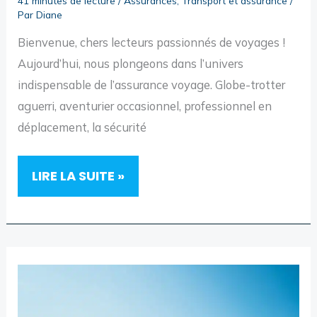
41 minutes de lecture
/
Assurances
,
Transport et assurance
/
Par
Diane
Bienvenue, chers lecteurs passionnés de voyages !
Aujourd’hui, nous plongeons dans l’univers
indispensable de l’assurance voyage. Globe-trotter
aguerri, aventurier occasionnel, professionnel en
déplacement, la sécurité
LA
LIRE LA SUITE »
MEILLEURE
ASSURANCE
VOYAGE
:
COUP
DE
COEUR
2026