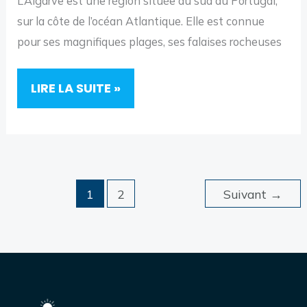
L’Algarve est une région située au sud du Portugal,
sur la côte de l’océan Atlantique. Elle est connue
pour ses magnifiques plages, ses falaises rocheuses
DÉCOUVRIR
LIRE LA SUITE »
L’ALGARVE
EN
VAN
AMÉNAGÉ
1
2
Suivant
→