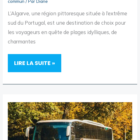
commun
/ Par
Diane
L’Algarve, une région pittoresque située à l’extrême
sud du Portugal, est une destination de choix pour
les voyageurs en quête de plages idylliques, de
charmantes
EXPLORER
LIRE LA SUITE »
L’ALGARVE
EN
TRAIN