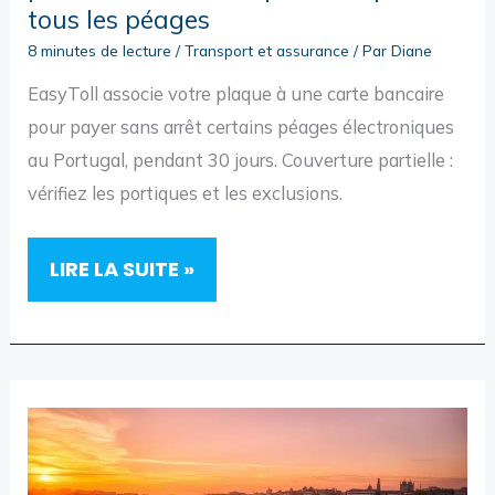
tous les péages
8 minutes de lecture
/
Transport et assurance
/ Par
Diane
EasyToll associe votre plaque à une carte bancaire
pour payer sans arrêt certains péages électroniques
au Portugal, pendant 30 jours. Couverture partielle :
vérifiez les portiques et les exclusions.
EASYTOLL
LIRE LA SUITE »
AU
PORTUGAL
:
30
JOURS
DE
PAIEMENT
AUTOMATIQUE,
MAIS
PAS
SUR