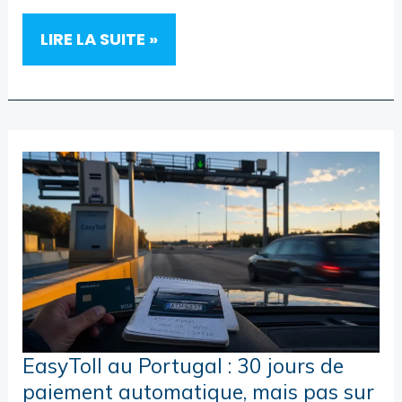
PORTUGAL
LIRE LA SUITE »
EN
VOITURE
:
CHOISIR
LE
BON
VÉHICULE,
GÉRER
LES
PÉAGES
ET
TRACER
UN
ITINÉRAIRE
FLUIDE
EasyToll au Portugal : 30 jours de
paiement automatique, mais pas sur