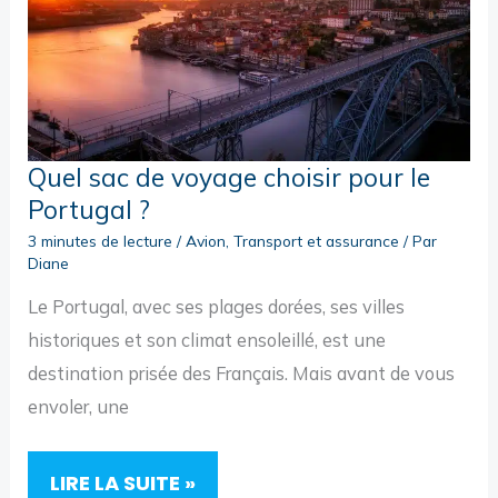
TOUS
LES
PÉAGES
Quel sac de voyage choisir pour le
Portugal ?
3 minutes de lecture
/
Avion
,
Transport et assurance
/ Par
Diane
Le Portugal, avec ses plages dorées, ses villes
historiques et son climat ensoleillé, est une
destination prisée des Français. Mais avant de vous
envoler, une
QUEL
LIRE LA SUITE »